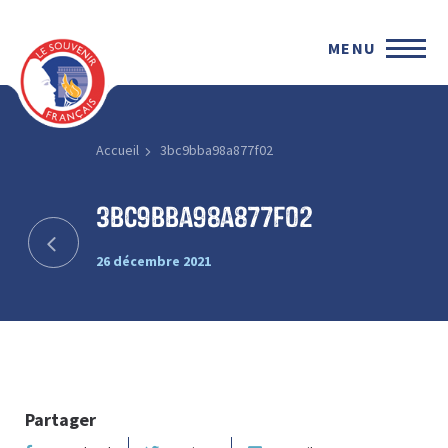
MENU
Accueil
3bc9bba98a877f02
3bc9bba98a877f02
26 décembre 2021
Partager