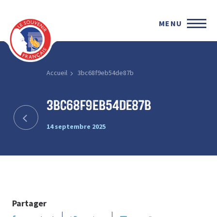
MENU
Accueil
3bc68f9eb54de87b
3bc68f9eb54de87b
14 septembre 2025
Partager