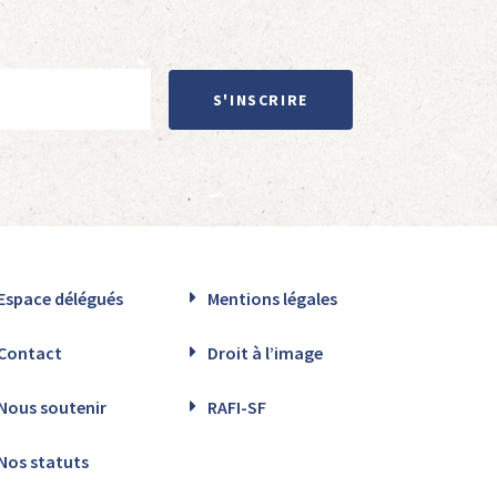
S'INSCRIRE
Espace délégués
Mentions légales
Contact
Droit à l’image
Nous soutenir
RAFI-SF
Nos statuts