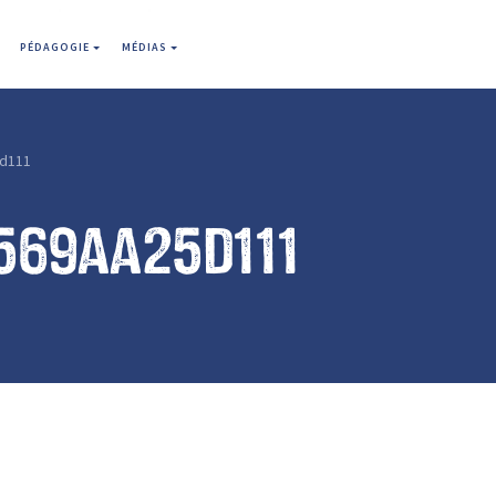
PÉDAGOGIE
MÉDIAS
d111
569aa25d111