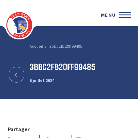
MENU
Accueil
3bbc2fb20ff99485
3bbc2fb20ff99485
6 juillet 2024
Partager