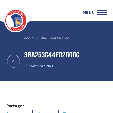
MENU
Accueil
3ba253c44f02d0dc
3ba253c44f02d0dc
11 novembre 2023
Partager