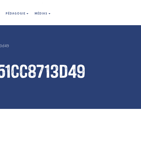
PÉDAGOGIE
MÉDIAS
3d49
51cc8713d49