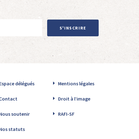
S'INSCRIRE
Espace délégués
Mentions légales
Contact
Droit à l’image
Nous soutenir
RAFI-SF
Nos statuts