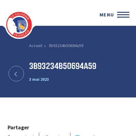
MENU
Accueil
3b93234b50694a59
3b93234b50694a59
3 mai 2023
Partager