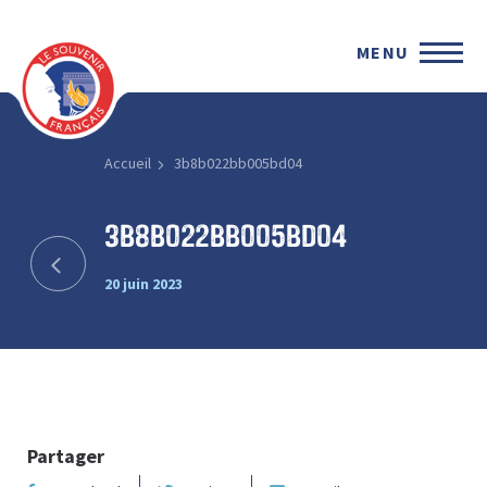
MENU
Accueil
3b8b022bb005bd04
3b8b022bb005bd04
20 juin 2023
Partager