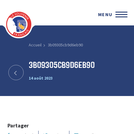
MENU
Accueil
3b09305cb9d6eb90
3b09305cb9d6eb90
14 août 2023
Partager