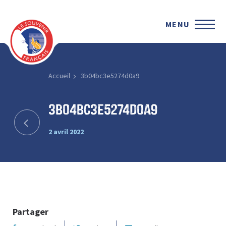
MENU
Accueil
3b04bc3e5274d0a9
3b04bc3e5274d0a9
2 avril 2022
Partager