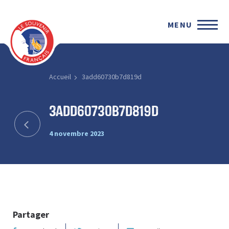
MENU
Accueil
3add60730b7d819d
3add60730b7d819d
4 novembre 2023
Partager