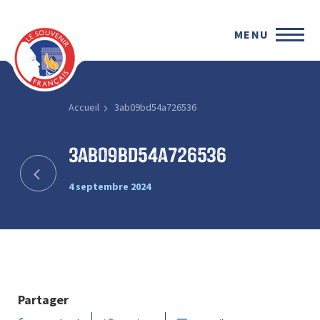
MENU
Accueil
3ab09bd54a726536
3ab09bd54a726536
4 septembre 2024
Partager