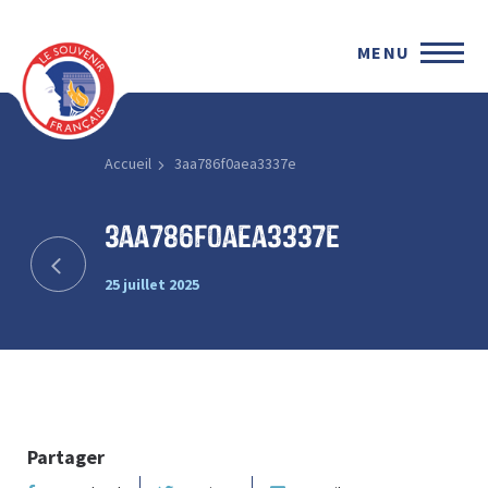
MENU
Accueil
3aa786f0aea3337e
3aa786f0aea3337e
25 juillet 2025
Partager