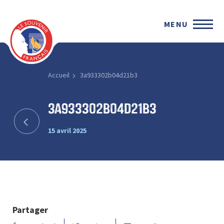
MENU
Accueil
3a933302b04d21b3
3a933302b04d21b3
15 avril 2025
Partager