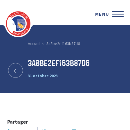
MENU
Accueil
3a8be2ef163b87d6
3a8be2ef163b87d6
31 octobre 2023
Partager