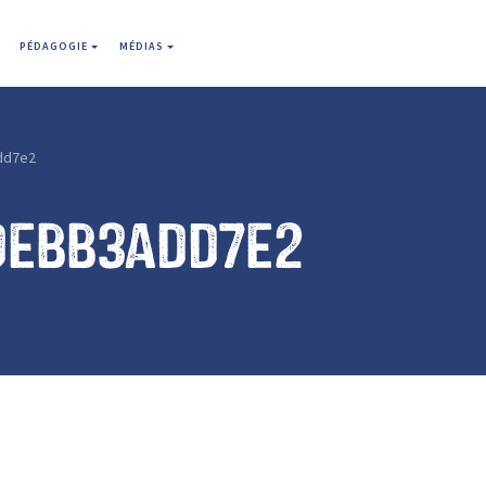
PÉDAGOGIE
MÉDIAS
dd7e2
debb3add7e2