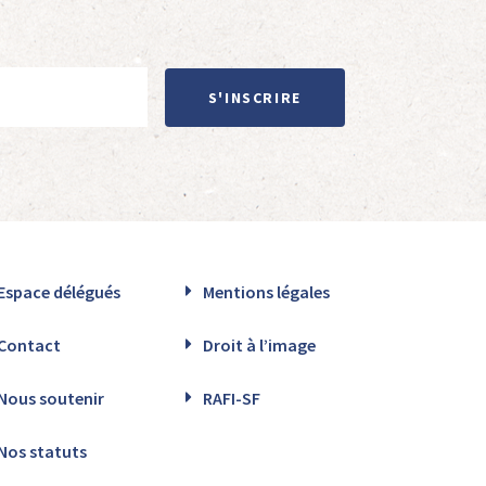
S'INSCRIRE
Espace délégués
Mentions légales
Contact
Droit à l’image
Nous soutenir
RAFI-SF
Nos statuts