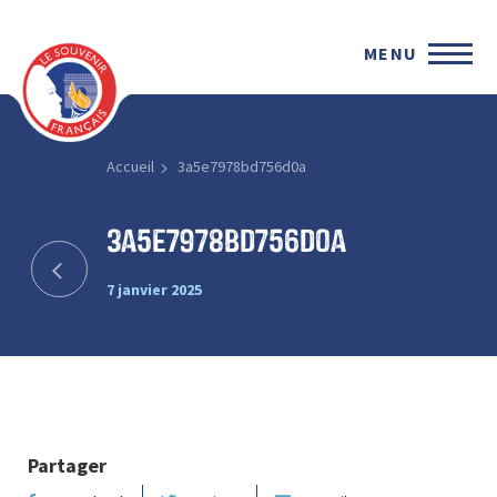
MENU
Accueil
3a5e7978bd756d0a
3a5e7978bd756d0a
7 janvier 2025
Partager