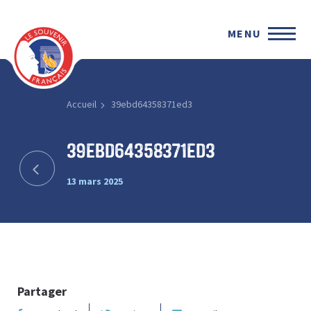
MENU
Accueil
39ebd64358371ed3
39ebd64358371ed3
13 mars 2025
Partager