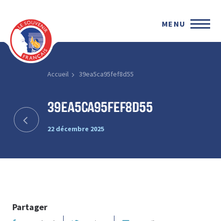
MENU
Accueil
39ea5ca95fef8d55
39ea5ca95fef8d55
22 décembre 2025
Partager