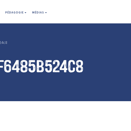
PÉDAGOGIE
MÉDIAS
24c8
f6485b524c8