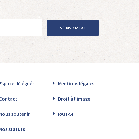
S'INSCRIRE
Espace délégués
Mentions légales
Contact
Droit à l’image
Nous soutenir
RAFI-SF
Nos statuts