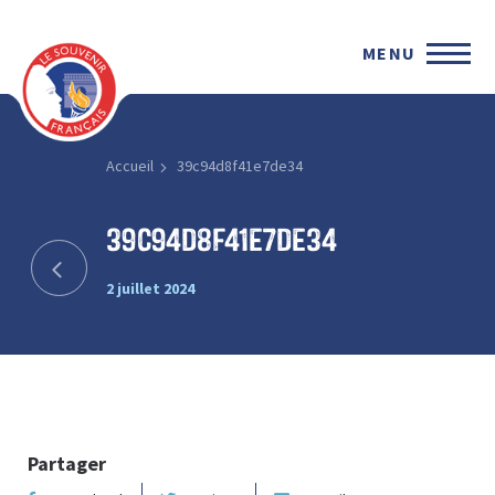
MENU
Accueil
39c94d8f41e7de34
39c94d8f41e7de34
2 juillet 2024
Partager