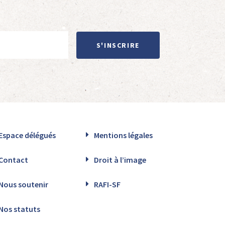
S'INSCRIRE
Espace délégués
Mentions légales
Contact
Droit à l’image
Nous soutenir
RAFI-SF
Nos statuts