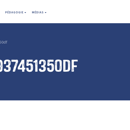
PÉDAGOGIE
MÉDIAS
50df
937451350df