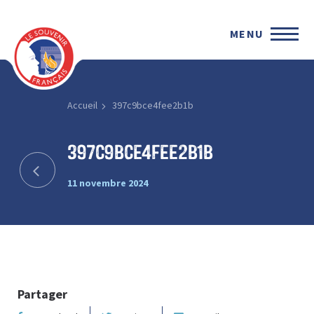
MENU
Accueil
397c9bce4fee2b1b
397c9bce4fee2b1b
11 novembre 2024
Partager