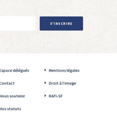
S'INSCRIRE
Espace délégués
Mentions légales
Contact
Droit à l’image
Nous soutenir
RAFI-SF
Nos statuts