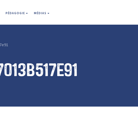
PÉDAGOGIE
MÉDIAS
7e91
013b517e91