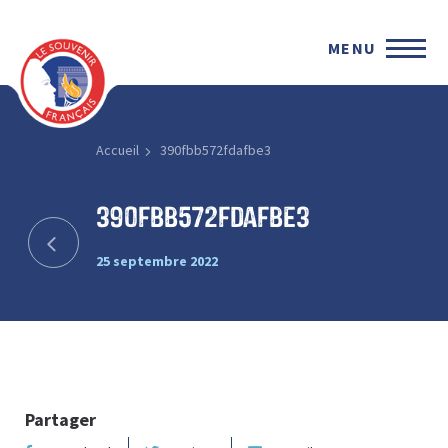
MENU
Accueil
390fbb572fdafbe3
390fbb572fdafbe3
25 septembre 2022
Partager