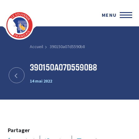
MENU
Accueil
390150a07d5590b8
390150a07d5590b8
14 mai 2022
Partager