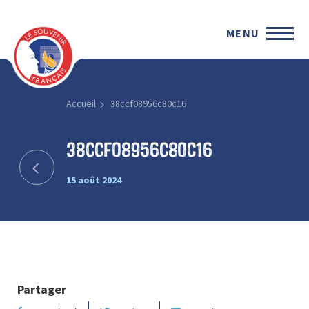
MENU
Accueil
38ccf08956c80c16
38ccf08956c80c16
15 août 2024
Partager