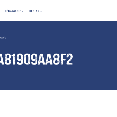
PÉDAGOGIE
MÉDIAS
a8f2
a81909aa8f2