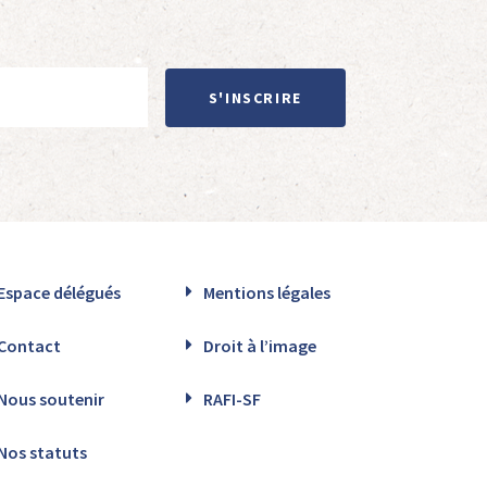
S'INSCRIRE
Espace délégués
Mentions légales
Contact
Droit à l’image
Nous soutenir
RAFI-SF
Nos statuts