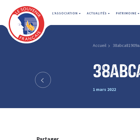
L'ASSOCIATION
ACTUALITÉS
PATRIMOINE
Accueil
38abca81909a
38abc
1 mars 2022
Partager