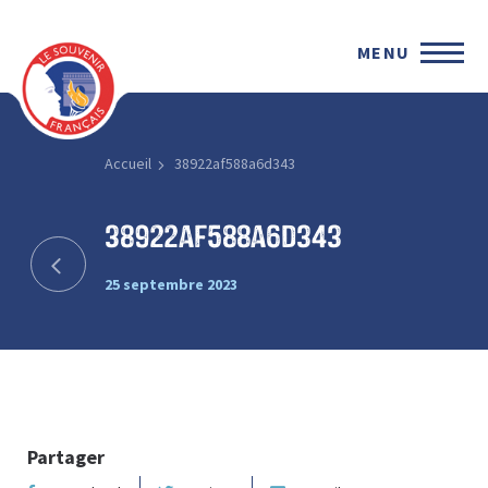
MENU
Accueil
38922af588a6d343
38922af588a6d343
25 septembre 2023
Partager