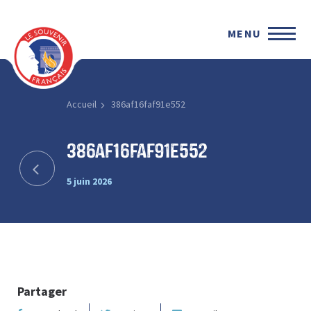
MENU
Accueil
386af16faf91e552
386af16faf91e552
5 juin 2026
Partager