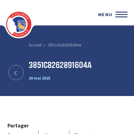
MENU
Accueil
3851c8262891604a
3851c8262891604a
20 mai 2025
Partager