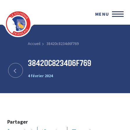
MENU
Accueil
38420c8234d6f769
38420c8234d6f769
4 février 2024
Partager