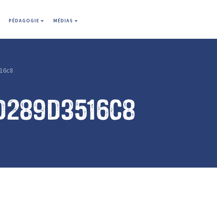
PÉDAGOGIE
MÉDIAS
16c8
d289d3516c8