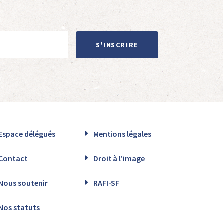
S'INSCRIRE
Espace délégués
Mentions légales
Contact
Droit à l’image
Nous soutenir
RAFI-SF
Nos statuts