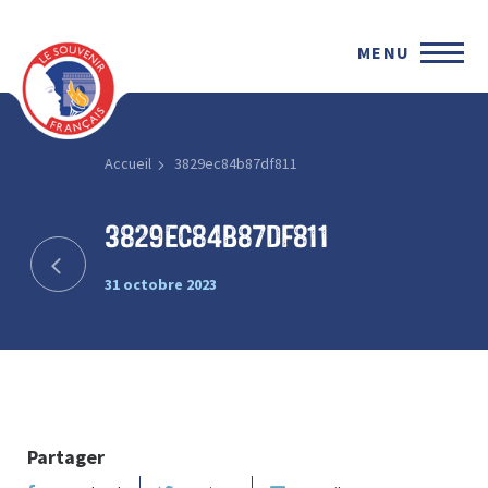
MENU
Accueil
3829ec84b87df811
3829ec84b87df811
31 octobre 2023
Partager