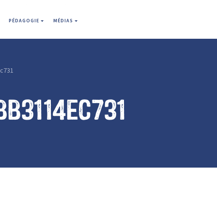
PÉDAGOGIE
MÉDIAS
c731
bb3114ec731