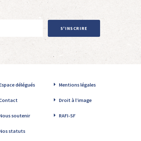
S'INSCRIRE
Espace délégués
Mentions légales
Contact
Droit à l’image
Nous soutenir
RAFI-SF
Nos statuts