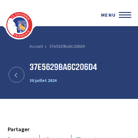
MENU
Accueil
37e5629ba6c206d4
37e5629ba6c206d4
30 juillet 2024
Partager