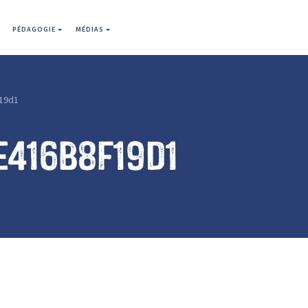
PÉDAGOGIE
MÉDIAS
19d1
e416b8f19d1