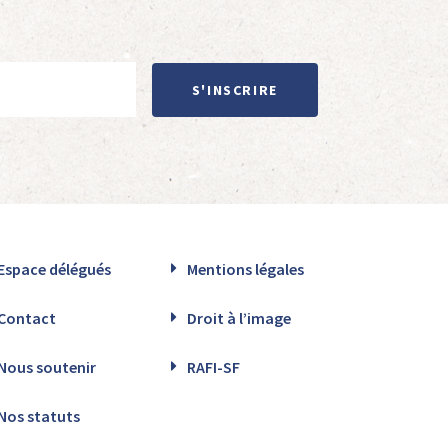
S'INSCRIRE
Espace délégués
Mentions légales
Contact
Droit à l’image
Nous soutenir
RAFI-SF
Nos statuts