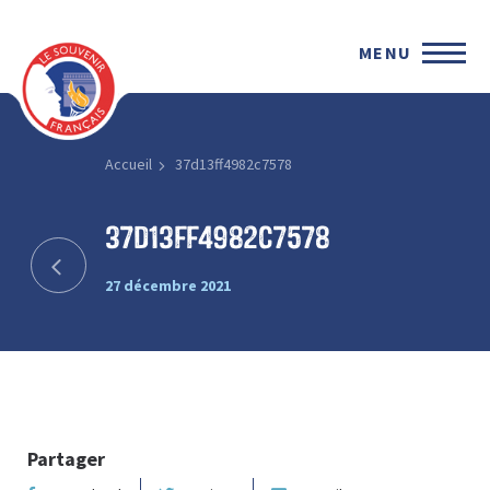
MENU
Accueil
37d13ff4982c7578
37d13ff4982c7578
27 décembre 2021
Partager