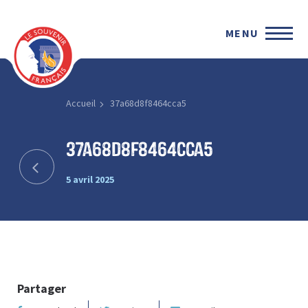
MENU
Accueil
37a68d8f8464cca5
37a68d8f8464cca5
5 avril 2025
Partager