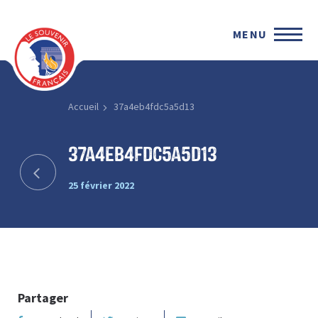
MENU
Accueil
37a4eb4fdc5a5d13
37a4eb4fdc5a5d13
25 février 2022
Partager