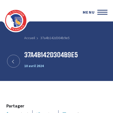
MENU
Accueil
37a4b142d304b9e5
37a4b142d304b9e5
10 avril 2024
Partager