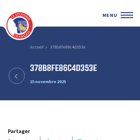
MENU
Accueil
378b8fe86c4d353e
378b8fe86c4d353e
15 novembre 2025
Partager