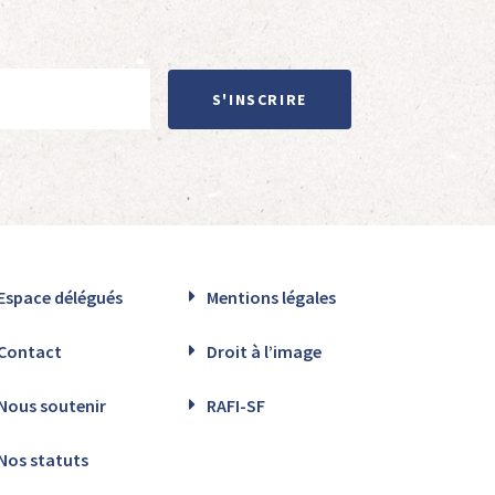
S'INSCRIRE
Espace délégués
Mentions légales
Contact
Droit à l’image
Nous soutenir
RAFI-SF
Nos statuts