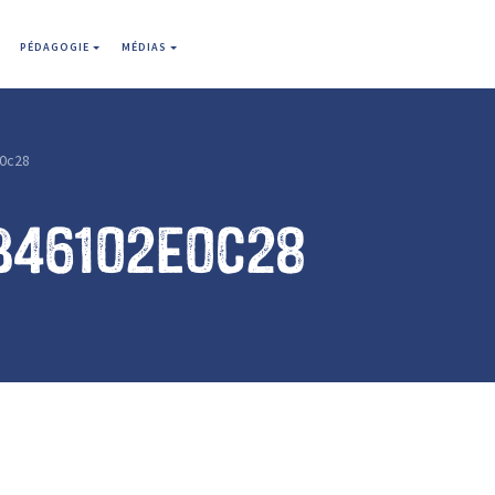
PÉDAGOGIE
MÉDIAS
0c28
b46102e0c28