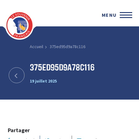
MENU
Accueil
375ed95d9a78c116
375ed95d9a78c116
19 juillet 2025
Partager