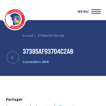
MENU
Accueil
37395af937d4c2ab
37395af937d4c2ab
2 novembre 2024
Partager