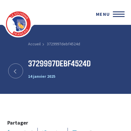
MENU
Accueil
3729997debf4524d
3729997debf4524d
14 janvier 2025
Partager