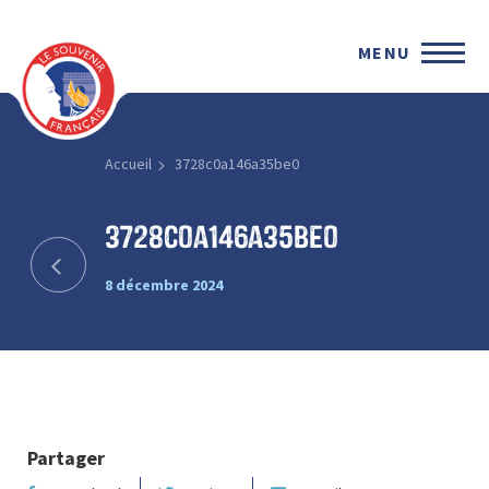
MENU
Accueil
3728c0a146a35be0
3728c0a146a35be0
8 décembre 2024
Partager