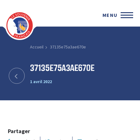
MENU
Accueil
37135e75a3ae670e
37135e75a3ae670e
1 avril 2022
Partager