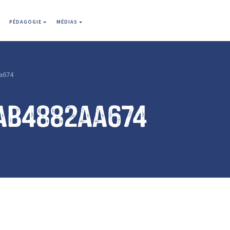
PÉDAGOGIE
MÉDIAS
a674
ab4882aa674