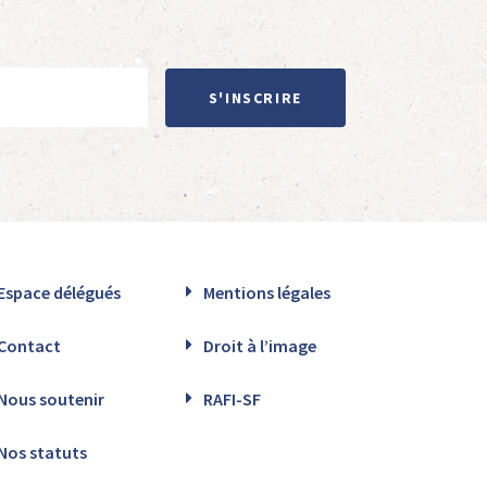
S'INSCRIRE
Espace délégués
Mentions légales
Contact
Droit à l’image
Nous soutenir
RAFI-SF
Nos statuts