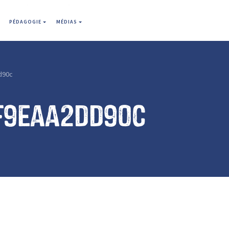
PÉDAGOGIE
MÉDIAS
d90c
f9eaa2dd90c